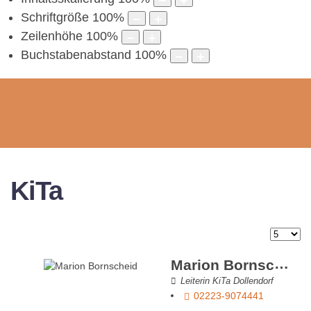
Schriftgröße
100
%
Zeilenhöhe
100
%
Buchstabenabstand
100
%
KiTa
Anzeig
Marion Bornscheid
Leiterin KiTa Dollendorf
02223-9074441