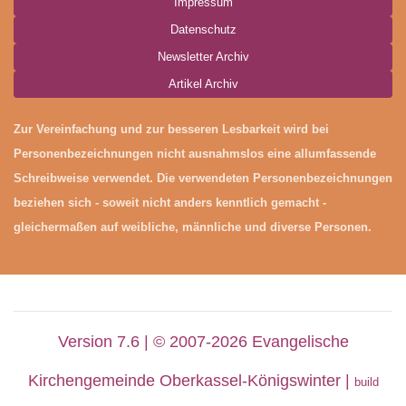
Impressum
Datenschutz
Newsletter Archiv
Artikel Archiv
Zur Vereinfachung und zur besseren Lesbarkeit wird bei
Personenbezeichnungen nicht ausnahmslos eine allumfassende
Schreibweise verwendet. Die verwendeten Personenbezeichnungen
beziehen sich - soweit nicht anders kenntlich gemacht -
gleichermaßen auf weibliche, männliche und diverse Personen.
Version 7.6 | © 2007-2026 Evangelische
Kirchengemeinde Oberkassel-Königswinter |
build