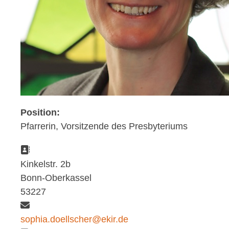
Position:
Pfarrerin, Vorsitzende des Presbyteriums
Adresse:
Kinkelstr. 2b
Bonn-Oberkassel
53227
E-Mail:
sophia.doellscher@ekir.de