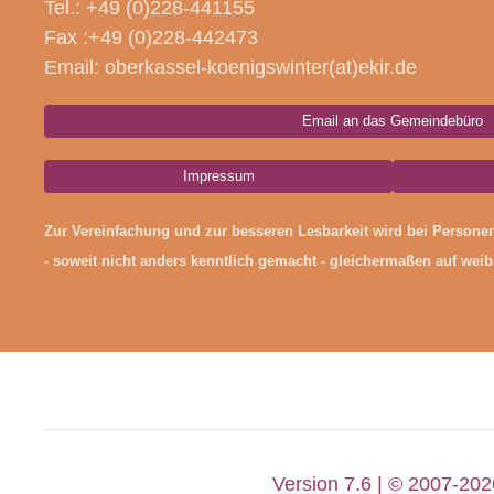
Tel.: +49 (0)228-441155
Fax :+49 (0)228-442473
Email: oberkassel-koenigswinter(at)ekir.de
Email an das Gemeindebüro
Impressum
Zur Vereinfachung und zur besseren Lesbarkeit wird bei Person
- soweit nicht anders kenntlich gemacht - gleichermaßen auf wei
Version 7.6 | © 2007-20