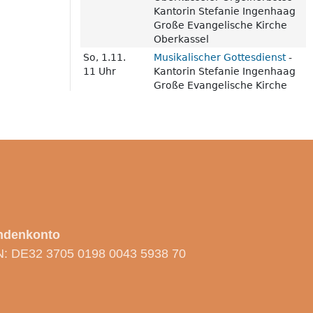
ndenkonto
N: DE32 3705 0198 0043 5938 70