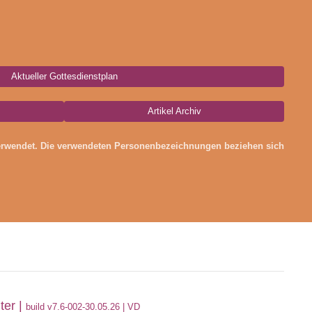
Aktueller Gottesdienstplan
Artikel Archiv
verwendet. Die verwendeten Personenbezeichnungen beziehen sich
ter |
build v7.6-002-30
.05.26 | VD